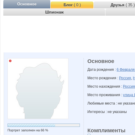
Основное
Блог
( 0 )
Друзья
( 35 )
Шпионаж
Основное
Дата рождения :
6 Феврал
Место рождения :
Россия
,
Н
Место нахождения :
Россия
Место проживания :
улица 
Любимые места : не указа
Интересы : не указаны
Комплименты
Портрет заполнен на 66 %