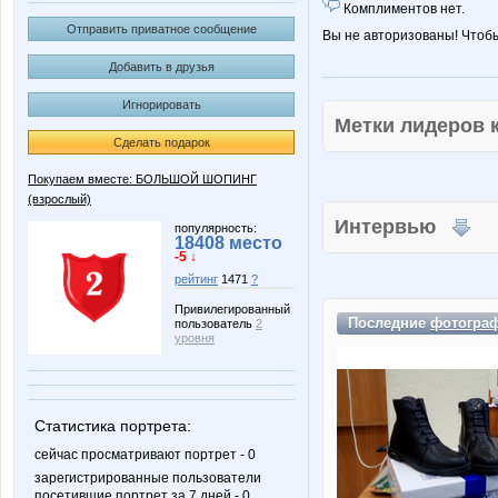
Комплиментов нет.
Отправить приватное сообщение
Вы не авторизованы! Чтоб
Добавить в друзья
Игнорировать
Метки лидеров
Сделать подарок
Покупаем вместе: БОЛЬШОЙ ШОПИНГ
(взрослый)
Интервью
популярность:
18408 место
-5 ↓
рейтинг
1471
?
Привилегированный
Последние
фотогра
пользователь
2
уровня
Статистика портрета:
сейчас просматривают портрет - 0
зарегистрированные пользователи
посетившие портрет за 7 дней - 0